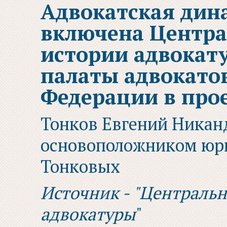
Адвокатская дин
включена Центр
истории адвокат
палаты адвокато
Федерации в про
Тонков Евгений Никан
основоположником юри
Тонковых
Источник - "Централь
адвокатуры
"