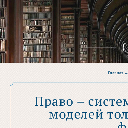
С
Главная
Право – сист
моделей то
ф