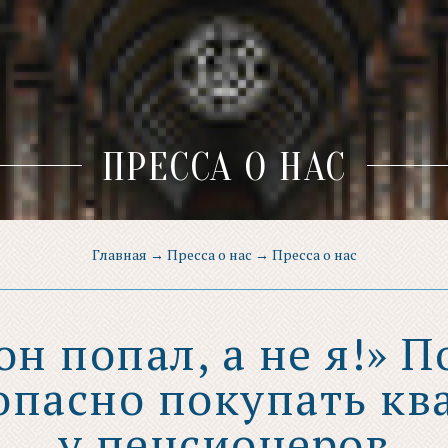
ПРЕССА О НАС
Главная
→
Пресса о нас
→
Пресса о нас
он попал, а не я!» 
 опасно покупать кв
у пенсионеров