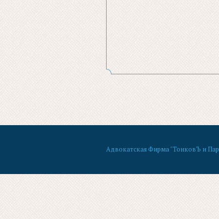
Адвокатская Фирма "ТонковЪ и Партн