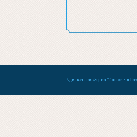
Адвокатская Фирма "ТонковЪ и Партн